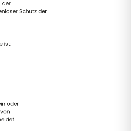
i der
enloser Schutz der
 ist:
ein oder
 von
eidet.