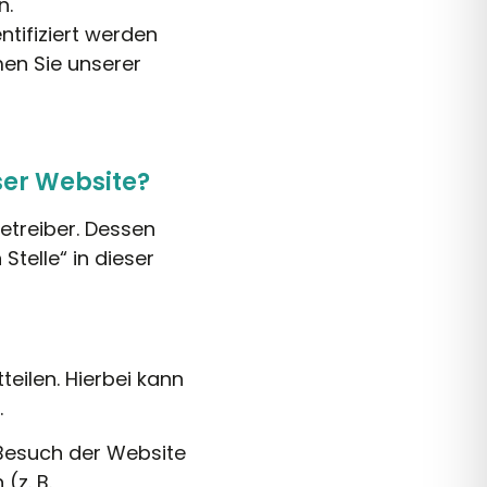
n.
ntifiziert werden
en Sie unserer
ser Website?
etreiber. Dessen
telle“ in dieser
eilen. Hierbei kann
.
 Besuch der Website
(z. B.