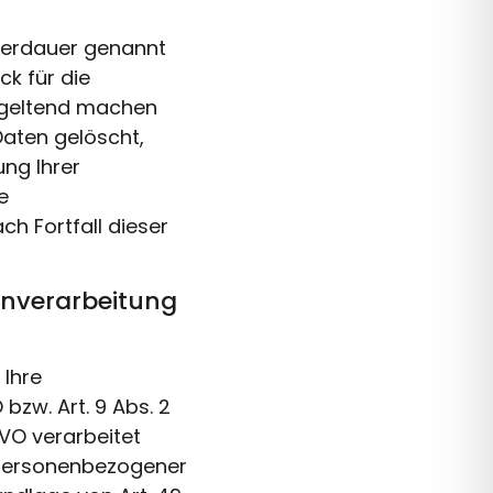
cherdauer genannt
k für die
n geltend machen
Daten gelöscht,
ung Ihrer
e
ch Fortfall dieser
enverarbeitung
 Ihre
bzw. Art. 9 Abs. 2
GVO verarbeitet
g personenbezogener