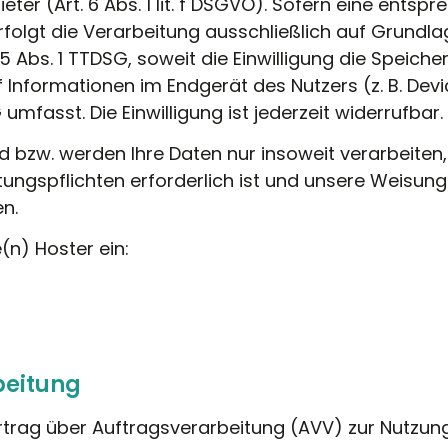
eter (Art. 6 Abs. 1 lit. f DSGVO). Sofern eine entsp
folgt die Verarbeitung ausschließlich auf Grundlage
25 Abs. 1 TTDSG, soweit die Einwilligung die Speich
f Informationen im Endgerät des Nutzers (z. B. Devi
mfasst. Die Einwilligung ist jederzeit widerrufbar.
d bzw. werden Ihre Daten nur insoweit verarbeiten,
istungspflichten erforderlich ist und unsere Weisun
n.
(n) Hoster ein:
beitung
rtrag über Auftragsverarbeitung (AVV) zur Nutzun