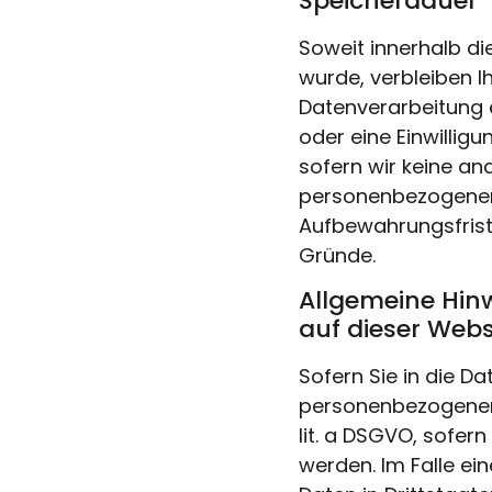
Speicherdauer
Soweit innerhalb di
wurde, verbleiben I
Datenverarbeitung 
oder eine Einwillig
sofern wir keine an
personenbezogenen 
Aufbewahrungsfriste
Gründe.
Allgemeine Hin
auf dieser Webs
Sofern Sie in die Da
personenbezogenen D
lit. a DSGVO, sofer
werden. Im Falle ei